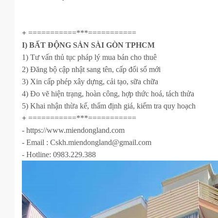
+
===========***===========
I) BẤT ĐỘNG SẢN SÀI GÒN TPHCM
1) Tư vấn thủ tục pháp lý mua bán cho thuê
2) Đăng bộ cập nhật sang tên, cấp đổi sổ mới
3) Xin cấp phép xây dựng, cải tạo, sữa chữa
4) Đo vẽ hiện trạng, hoàn công, hợp thức hoá, tách thửa
5) Khai nhận thừa kế, thẩm định giá, kiểm tra quy hoạch
+
===========***===========
- https://www.miendongland.com
- Email : Cskh.miendongland@gmail.com
- Hotline: 0983.229.388