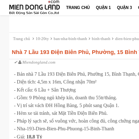
TRANG CHỦ
QUẬN 1
QUẬN 3
Trang chủ
10-20ty
ban-nha-binh-thanh
binh-thanh
dien-bien-phu
Nhà 7 Lầu 193 Điện Biên Phủ, Phường, 15 Bình 
✔
Miendongland.com
- Bán nhà 7 Lầu 193 Điện Biên Phủ, Phường 15, Bình Thạnh, 
- Diện tích: 4,5m x 16m, Công nhận 70m²
- Kết cấu: 6 Lầu + Sân Thượng
- Gồm: 9 Phòng ngủ khép kín, doanh thu 55tr/tháng.
- Vị trí sát vách ĐH Hồng Bàng, 5 phút sang Quận 1.
- Hẻm xe tải tránh, sát Mặt Tiền Điện Biên Phủ.
- Pháp lý sạch sẽ, sổ vuông vức, hoàn công đủ, công chứng nga
- Nha-193-Dien-Bien-Phu-Phuong-15-Binh-Thanh
- Giá:
18,8 Tỷ