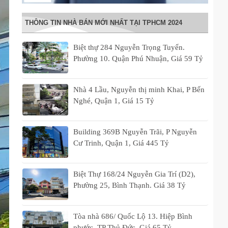
THÔNG TIN NHÀ BÁN MỚI NHẤT TẠI TPHCM 2024
Biệt thự 284 Nguyễn Trọng Tuyển.
Phường 10. Quận Phú Nhuận, Giá 59 Tỷ
Nhà 4 Lầu, Nguyễn thị minh Khai, P Bến
Nghé, Quận 1, Giá 15 Tỷ
Building 369B Nguyễn Trãi, P Nguyễn
Cư Trinh, Quận 1, Giá 445 Tỷ
Biệt Thự 168/24 Nguyễn Gia Trí (D2),
Phường 25, Bình Thạnh. Giá 38 Tỷ
Tòa nhà 686/ Quốc Lộ 13. Hiệp Bình
phước. TP Thủ Đức. Giá 65 Tỷ