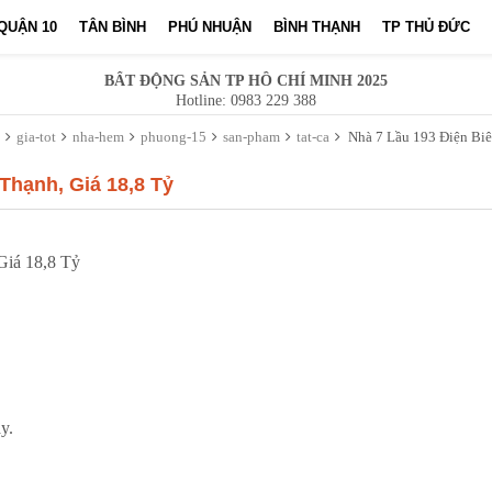
QUẬN 10
TÂN BÌNH
PHÚ NHUẬN
BÌNH THẠNH
TP THỦ ĐỨC
BẤT ĐỘNG SẢN TP HỒ CHÍ MINH 2025
Hotline: 0983 229 388
gia-tot
nha-hem
phuong-15
san-pham
tat-ca
Nhà 7 Lầu 193 Điện Biên Phủ, Phường, 15 Bình Thạnh, Giá 18,8
Thạnh, Giá 18,8 Tỷ
Giá 18,8 Tỷ
y.