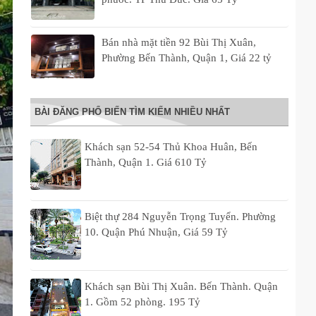
Bán nhà mặt tiền 92 Bùi Thị Xuân,
Phường Bến Thành, Quận 1, Giá 22 tỷ
BÀI ĐĂNG PHỔ BIẾN TÌM KIẾM NHIỀU NHẤT
Khách sạn 52-54 Thủ Khoa Huân, Bến
Thành, Quận 1. Giá 610 Tỷ
Biệt thự 284 Nguyễn Trọng Tuyển. Phường
10. Quận Phú Nhuận, Giá 59 Tỷ
Khách sạn Bùi Thị Xuân. Bến Thành. Quận
1. Gồm 52 phòng. 195 Tỷ