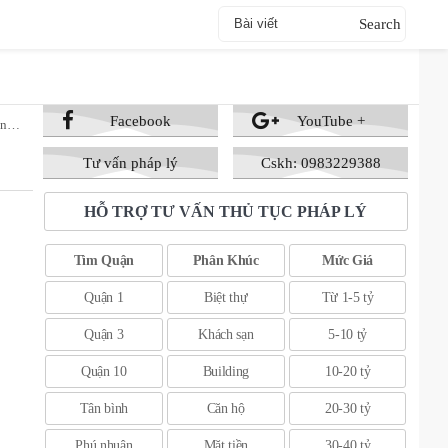
Facebook
YouTube +
 Tỷ
Tư vấn pháp lý
Cskh: 0983229388
HỖ TRỢ TƯ VẤN THỦ TỤC PHÁP LÝ
Tìm Quận
Phân Khúc
Mức Giá
Quận 1
Biệt thự
Từ 1-5 tỷ
Quận 3
Khách sạn
5-10 tỷ
Quận 10
Building
10-20 tỷ
Tân bình
Căn hộ
20-30 tỷ
Phú nhuận
Mặt tiền
30-40 tỷ